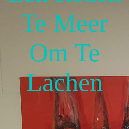
Te Meer
Om Te
Lachen